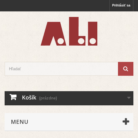
Prihlásiť sa
Košík
(prázdne)
MENU