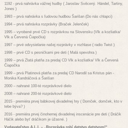
1192 - prvá nahrávka vážnej hudby ( Jaroslav Svěcený. Händel, Tartiny,
Jones )
1993 – prvá nahrávka s ľudovou hudbou Šarišan (Do nás chlapci)
1994 – prvá nahrávka rozprávky (Braček Jelenček)
1995 – vyrobené prvé CD s rozprávkou na Slovensku (Vlk a kozliatka/
Vlk a Červená Čiapočka)
1997 – prvé odvysielanie našej rozprávky v rozhlase ( radio Twist )
1998 – prvé CD s pesničkami pre deti ( Malá spevohra )
1999 – prvá Zlatá platňa za predaj CD Vlk a kozliatka/ Vlk a Červená
Čiapočka
1999 – prvá Platinová platňa za predaj CD Narodil sa Kristus pán -
Monika Kandráčová a Šarišan
2000 – nahrané 100-té rozprávkové dielo
2008 – nahrané 200-té rozprávkové dielo
2015 - premiéra prvej bábkovej divadelnej hry ( Domček, domček, kto v
tebe býva? )
2016 - premiéra prvej činohernej divadelnej inscenácie pre deti ( Dráčik
Háčik alebo byť dráčikom je úžasné. )
Vydavateľstvo A.L.I. – „Rozprávka robí detstvo detstvom!“