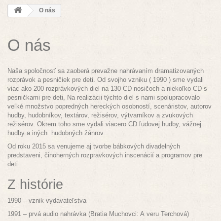
O nás
O nás
Naša spoločnosť sa zaoberá prevažne nahrávaním dramatizovaných
rozprávok a pesničiek pre deti. Od svojho vzniku ( 1990 ) sme vydali
viac ako 200 rozprávkových diel na 130 CD nosičoch a niekoľko CD s
pesničkami pre deti, Na realizácii týchto diel s nami spolupracovalo
veľké množstvo popredných hereckých osobností, scenáristov, autorov
hudby, hudobníkov, textárov, režisérov, výtvarníkov a zvukových
režisérov. Okrem toho sme vydali viacero CD ľudovej hudby, vážnej
hudby a iných hudobných žánrov
Od roku 2015 sa venujeme aj tvorbe bábkových divadelných
predstaveni, činoherných rozpravkových inscenácií a programov pre
deti.
Z histórie
1990 – vznik vydavateľstva
1991 – prvá audio nahrávka (Bratia Muchovci: A veru Terchová)