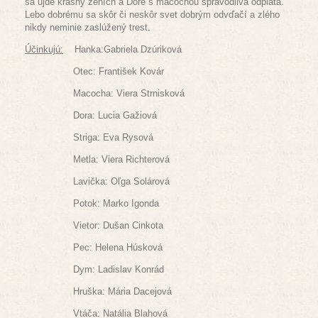
sa ujde krásny ženích a Dore s macochou spravodlivá odplata.
Lebo dobrému sa skôr či neskôr svet dobrým odvďačí a zlého
nikdy neminie zaslúžený trest.
Účinkujú:
Hanka:Gabriela Dzúriková
Otec: František Kovár
Macocha: Viera Strnisková
Dora: Lucia Gažiová
Striga: Eva Rysová
Metla: Viera Richterová
Lavička: Oľga Solárová
Potok: Marko Igonda
Vietor: Dušan Cinkota
Pec: Helena Húsková
Dym: Ladislav Konrád
Hruška: Mária Dacejová
Vtáča: Natália Blahová