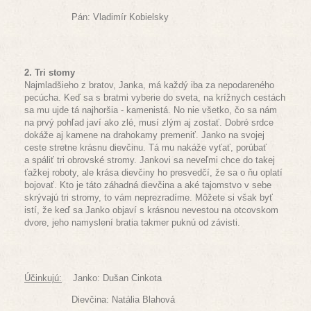
Pán: Vladimír Kobielsky
2. Tri stomy
Najmladšieho z bratov, Janka, má každý iba za nepodareného
pecúcha. Keď sa s bratmi vyberie do sveta, na krížnych cestách
sa mu ujde tá najhoršia - kamenistá. No nie všetko, čo sa nám
na prvý pohľad javí ako zlé, musí zlým aj zostať. Dobré srdce
dokáže aj kamene na drahokamy premeniť. Janko na svojej
ceste stretne krásnu dievčinu. Tá mu nakáže vyťať, porúbať
a spáliť tri obrovské stromy. Jankovi sa neveľmi chce do takej
ťažkej roboty, ale krása dievčiny ho presvedčí, že sa o ňu oplatí
bojovať. Kto je táto záhadná dievčina a aké tajomstvo v sebe
skrývajú tri stromy, to vám neprezradíme. Môžete si však byť
istí, že keď sa Janko objaví s krásnou nevestou na otcovskom
dvore, jeho namyslení bratia takmer puknú od závisti.
Účinkujú:
Janko: Dušan Cinkota
Dievčina: Natália Blahová