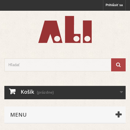
Prihlásiť sa
Košík
(prázdne)
MENU