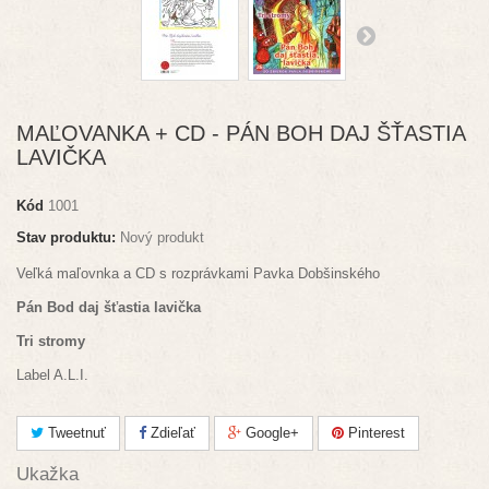
MAĽOVANKA + CD - PÁN BOH DAJ ŠŤASTIA
LAVIČKA
Kód
1001
Stav produktu:
Nový produkt
Veľká maľovnka a CD s rozprávkami Pavka Dobšinského
Pán Bod daj šťastia lavička
Tri stromy
Label A.L.I.
Tweetnuť
Zdieľať
Google+
Pinterest
Ukažka