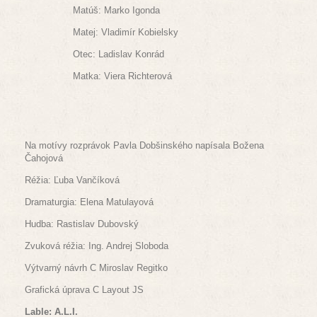
Matúš: Marko Igonda
Matej: Vladimír Kobielsky
Otec: Ladislav Konrád
Matka: Viera Richterová
Na motívy rozprávok Pavla Dobšinského napísala Božena
Čahojová
Réžia: Ľuba Vančíková
Dramaturgia: Elena Matulayová
Hudba: Rastislav Dubovský
Zvuková réžia: Ing. Andrej Sloboda
Výtvarný návrh C Miroslav Regitko
Grafická úprava C Layout JS
Lable: A.L.I.