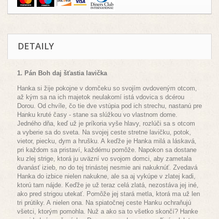
DETAILY
1. Pán Boh daj šťastia lavička
Hanka si žije pokojne v domčeku so svojím ovdoveným otcom,
až kým sa na ich majetok neulakomí istá vdovica s dcérou
Dorou. Od chvíle, čo tie dve vstúpia pod ich strechu, nastanú pre
Hanku kruté časy - stane sa slúžkou vo vlastnom dome.
Jedného dňa, keď už je príkoria vyše hlavy, rozlúči sa s otcom
a vyberie sa do sveta. Na svojej ceste stretne lavičku, potok,
vietor, piecku, dym a hrušku. A keďže je Hanka milá a láskavá,
pri každom sa pristaví, každému pomôže. Napokon sa dostane
ku zlej strige, ktorá ju uväzní vo svojom domci, aby zametala
dvanásť izieb, no do tej trinástej nesmie ani nakuknúť. Zvedavá
Hanka do izbice nielen nakukne, ale sa aj vykúpe v zlatej kadi,
ktorú tam nájde. Keďže je už teraz celá zlatá, nezostáva jej iné,
ako pred strigou utekať. Pomôže jej stará metla, ktorá ma už len
tri prútiky. A nielen ona. Na spiatočnej ceste Hanku ochraňujú
všetci, ktorým pomohla. Nuž a ako sa to všetko skončí? Hanke